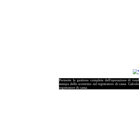
Permette la gestione completa dell'operazione di vendit
stampa dello scontrino sul registratore di cassa. Calcolo
registratore di cassa.